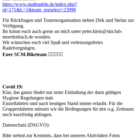
https://www.stadtradeln.de/index.php?
id=171&L=1&team_preselect=23998
Für Rückfragen und Tourenorganisation stehen Dirk und Stefan zur
Verfügung.
Ihr könnt euch auch gerne an mich unter peter.klein@skiclub-
moerlenbach.de wenden.
Wir wünschen euch viel Spaß und verletzungsfreies
Radelvergnügen.
Euer SCM-Biketeam
🙋‍♂️🚵🏻‍♀️
Covid 19:
Klar, das ganze findet nur unter Einhaltung der dann gültigen
Hygiene Regelungen statt.
Einzelfahrten sind nach heutigen Stand immer erlaubt. Für die
Gruppenfahrten müssen wir die Bedingungen für den o.g. Zeitraum
noch kurzfristig abfragen.
Datenschutz (DSGVO):
Bitte nehmt zur Kenntnis, dass bei unseren Aktivitäten Fotos