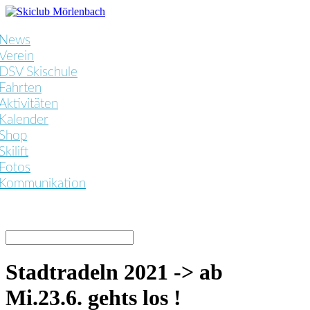
News
Verein
DSV Skischule
Fahrten
Aktivitäten
Kalender
Shop
Skilift
Fotos
Kommunikation
Stadtradeln 2021 -> ab
Mi.23.6. gehts los !